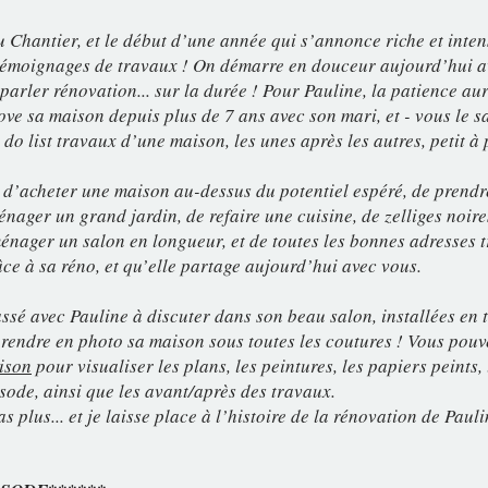
 Chantier, et le début d’une année qui s’annonce riche et inten
témoignages de travaux ! On démarre en douceur aujourd’hui a
 parler rénovation... sur la durée ! Pour Pauline, la patience au
ove sa maison depuis plus de 7 ans avec son mari, et - vous le s
 do list travaux d’une maison, les unes après les autres, petit à p
é d’acheter une maison au-dessus du potentiel espéré, de prendr
ager un grand jardin, de refaire une cuisine, de zelliges noires
nager un salon en longueur, et de toutes les bonnes adresses t
râce à sa réno, et qu’elle partage aujourd’hui avec vous.
sé avec Pauline à discuter dans son beau salon, installées en ta
prendre en photo sa maison sous toutes les coutures ! Vous pouv
aison
pour visualiser les plans, les peintures, les papiers peints, 
sode, ainsi que les avant/après des travaux.
s plus... et je laisse place à l’histoire de la rénovation de Pauli