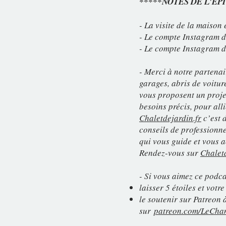
*****NOTES DE L'ÉP
- La visite de la maison
- Le compte Instagram d
- Le compte Instagram d
- Merci à notre partena
garages, abris de voiture
vous proposent un proje
besoins précis, pour alli
Chaletdejardin.fr
c’est d
conseils de professionnel
qui vous guide et vous 
Rendez-vous sur
Chaletd
- Si vous aimez ce podca
laisser 5 étoiles et vot
le soutenir sur Patreon 
sur
patreon.com/LeChan