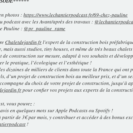
ISODE******
 en photos :
https://www.lechantierpodcast.fr/69-chez-pauline
u podcast avec les Avant/après des travaux :
@lechantierpodca
e Pauline :
@pr_pauline_rame
ire
Chaletdejardin.fr
l'expert de la construction bois préfabriqué
, mais aussi studios, tiny houses, et même de très beaux chalets 
t de construction sur mesure, adapté à vos souhaits et développ
er le pratique, l’écologique et l’esthétique !
es dizaines de milliers de clients dans toute la France qui ont 
s, d’un projet de construction bois au meilleur prix, et d’un ser
accompagne du choix de votre projet de construction, jusqu’à ap
ejardin.fr
pour confier vos projets aux experts de la constructi
st, vous pouvez :
re avis en quelques mots sur Apple Podcasts ou Spotify !
à partir de 3€ par mois, y contribuer et accéder à des bonus exc
tierpodcast
!