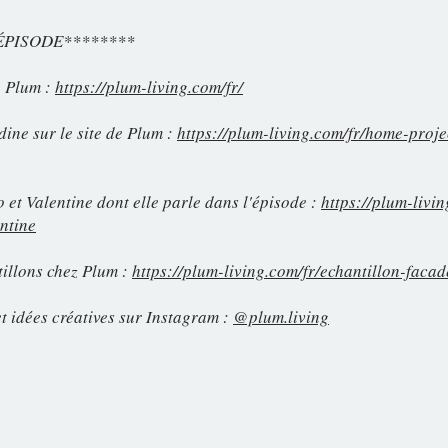
ÉPISODE********
de Plum :
https://plum-living.com/fr/
dine sur le site de Plum :
https://plum-living.com/fr/home-proje
o et Valentine dont elle parle dans l'épisode :
https://plum-livi
ntine
illons chez Plum :
https://plum-living.com/fr/echantillon-facad
et idées créatives sur Instagram :
@plum.living