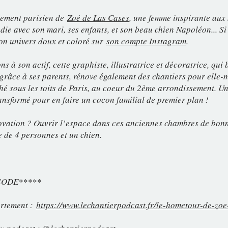
tement parisien de
Zoé de Las Cases
, une femme inspirante aux m
die avec son mari, ses enfants, et son beau chien Napoléon... S
on univers doux et coloré sur
son compte Instagram
.
s à son actif, cette graphiste, illustratrice et décoratrice, qui
grâce à ses parents, rénove également des chantiers pour elle-m
é sous les toits de Paris, au coeur du 2ème arrondissement. Un 
ansformé pour en faire un cocon familial de premier plan !
novation ? Ouvrir l’espace dans ces anciennes chambres de bon
e de 4 personnes et un chien.
SODE*****
artement :
https://www.lechantierpodcast.fr/le-hometour-de-zoe