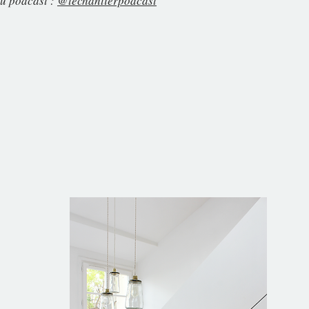
du podcast :
@lechantierpodcast